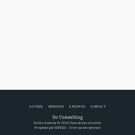
ACCUEIL
SERVICES
À PROPOS
CONTACT
So Consulting
Droits d'auteur © 2026 Tous droits réservés
Propulsé par
SITE123
-
Créer un site internet